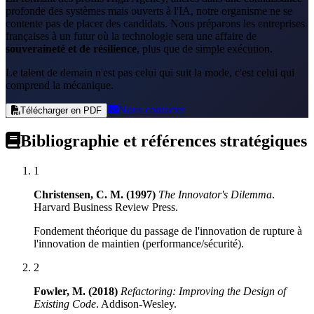
profonde des systèmes mais ouverts à l'IA, notre organisme ne se
contente pas de placer des candidats. Nous préparons les entreprises
françaises à un futur où la technologie sera une affaire de
souveraineté et de résilience
, plus que de simple exécution.
Le talent de demain n'est pas celui qui suit la mode, c'est celui qui
comprend la mécanique.
Nous contacter
Télécharger en PDF
Bibliographie et références stratégiques
1
Christensen, C. M. (1997)
The Innovator's Dilemma
.
Harvard Business Review Press
.
Fondement théorique du passage de l'innovation de rupture à
l'innovation de maintien (performance/sécurité).
2
Fowler, M. (2018)
Refactoring: Improving the Design of
Existing Code
.
Addison-Wesley
.