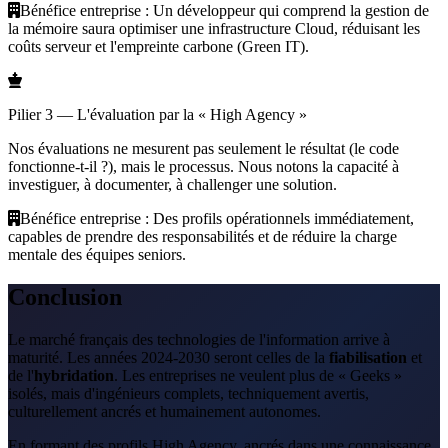
Bénéfice entreprise :
Un développeur qui comprend la gestion de
la mémoire saura optimiser une infrastructure Cloud, réduisant les
coûts serveur et l'empreinte carbone (Green IT).
Pilier 3 — L'évaluation par la « High Agency »
Nos évaluations ne mesurent pas seulement le résultat (le code
fonctionne-t-il ?), mais le processus. Nous notons la capacité à
investiguer, à documenter, à challenger une solution.
Bénéfice entreprise :
Des profils opérationnels immédiatement,
capables de prendre des responsabilités et de réduire la charge
mentale des équipes seniors.
Conclusion
Le marché français des technologies de l'information arrive à
maturité. Les années 2024-2030 seront celles de la
fiabilisation
et
de l'
hybridation
. Les entreprises ne veulent plus de « Geeks »
isolés, mais d'ingénieurs complets, techniquement avertis,
culturellement ancrés et humainement autonomes.
En formant des profils High Agency, ancrés dans une connaissance