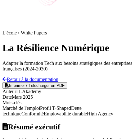
L'école › White Papers
La Résilience Numérique
Adapter la formation Tech aux besoins stratégiques des entreprises
françaises (2024-2030)
Retour à la documentation
Imprimer / Télécharger en PDF
Auteur
IT-Akademy
Date
Mars 2025
Mots-clés
Marché de l'emploi
Profil T-Shaped
Dette
technique
Conformité
Employabilité durable
High Agency
Résumé exécutif