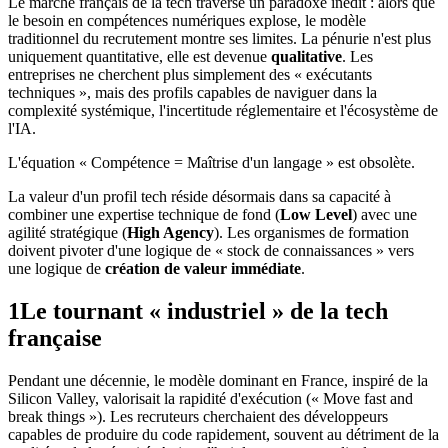
Le marché français de la tech traverse un paradoxe inédit : alors que
le besoin en compétences numériques explose, le modèle
traditionnel du recrutement montre ses limites. La pénurie n'est plus
uniquement quantitative, elle est devenue
qualitative
. Les
entreprises ne cherchent plus simplement des « exécutants
techniques », mais des profils capables de naviguer dans la
complexité systémique, l'incertitude réglementaire et l'écosystème de
l'IA.
L'équation « Compétence = Maîtrise d'un langage » est obsolète.
La valeur d'un profil tech réside désormais dans sa capacité à
combiner une expertise technique de fond (
Low Level
) avec une
agilité stratégique (
High Agency
). Les organismes de formation
doivent pivoter d'une logique de « stock de connaissances » vers
une logique de
création de valeur immédiate
.
1
Le tournant « industriel » de la tech
française
Pendant une décennie, le modèle dominant en France, inspiré de la
Silicon Valley, valorisait la rapidité d'exécution (« Move fast and
break things »). Les recruteurs cherchaient des développeurs
capables de produire du code rapidement, souvent au détriment de la