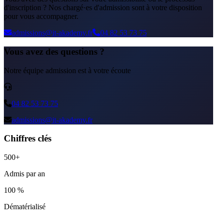
d'inscription ? Nos chargé·es d'admission sont à votre disposition
pour vous accompagner.
admissions@it-akademy.fr
04 82 53 73 75
Vous avez des questions ?
Notre équipe admission est à votre écoute
04 82 53 73 75
admissions@it-akademy.fr
Chiffres clés
500+
Admis par an
100 %
Dématérialisé