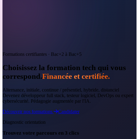
Formations certifiantes · Bac+2 à Bac+5
Choisissez la formation tech qui vous
correspond.
Financée et certifiée.
Alternance, initiale, continue / présentiel, hybride, distanciel
Devenez développeur full stack, testeur logiciel, DevOps ou expert
cybersécurité. Pédagogie augmentée par l'IA.
Découvrir nos formations
Candidater
Diagnostic orientation
Trouvez votre parcours en 3 clics