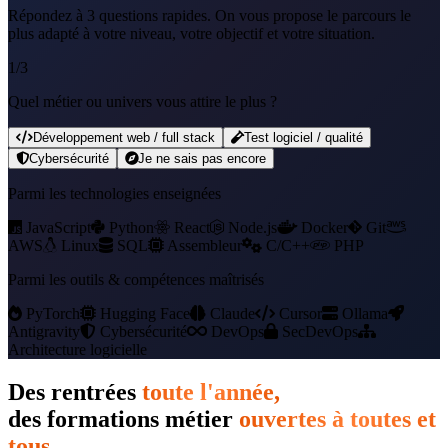
Répondez à 3 questions rapides. On vous propose le parcours le
plus adapté à votre niveau, votre objectif et votre situation.
1
/3
Quel métier ou univers vous attire le plus ?
Développement web / full stack
Test logiciel / qualité
Cybersécurité
Je ne sais pas encore
Parmi les technologies enseignées
JavaScript
Python
React
Node.js
Docker
Git
AWS
Linux
SQL
Assembleur
C/C++
PHP
Parmi les outils & compétences maîtrisés
PyTorch
Hugging Face
Claude
Cursor
Ollama
Antigravity
Cybersécurité
DevOps
SecDevOps
Architecture logicielle
Des rentrées
toute l'année,
des formations métier
ouvertes à toutes et
tous