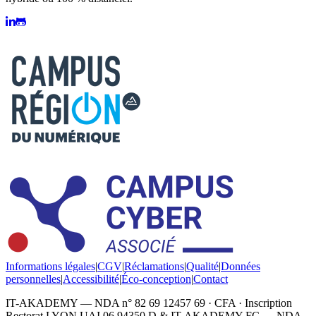
Informations légales
|
CGV
|
Réclamations
|
Qualité
|
Données
personnelles
|
Accessibilité
|
Éco-conception
|
Contact
IT-AKADEMY — NDA n° 82 69 12457 69 · CFA · Inscription
Rectorat LYON UAI 06 94350 D & IT-AKADEMY FC — NDA