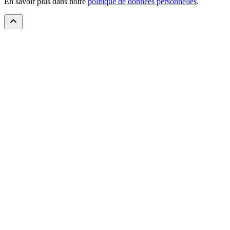
En savoir plus dans notre
politique de données personnelles
.
Assistant IT-Akademy
Répond à vos questions
Bonjour ! 👋 Je suis l'assistant IT-Akademy. Pose-moi tes questions
sur nos formations, les tarifs, le financement, ou les modalités
d'inscription !
Propulsé par l'IA · Les réponses peuvent contenir des erreurs