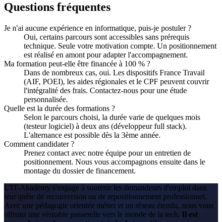
Questions fréquentes
Je n'ai aucune expérience en informatique, puis-je postuler ?
Oui, certains parcours sont accessibles sans prérequis
technique. Seule votre motivation compte. Un positionnement
est réalisé en amont pour adapter l'accompagnement.
Ma formation peut-elle être financée à 100 % ?
Dans de nombreux cas, oui. Les dispositifs France Travail
(AIF, POEI), les aides régionales et le CPF peuvent couvrir
l'intégralité des frais. Contactez-nous pour une étude
personnalisée.
Quelle est la durée des formations ?
Selon le parcours choisi, la durée varie de quelques mois
(testeur logiciel) à deux ans (développeur full stack).
L'alternance est possible dès la 3ème année.
Comment candidater ?
Prenez contact avec notre équipe pour un entretien de
positionnement. Nous vous accompagnons ensuite dans le
montage du dossier de financement.
L'IT-Akademy s'engage à soutenir les demandeurs d'emploi dans
leur quête de reconversion ou de repositionnement professionnel.
Avec une pédagogie orientée métier et un réseau étendu, nous vous
offrons une véritable passerelle vers le monde de la tech.
Il est