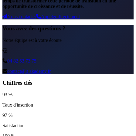
temps de transformer cette période de transition en une
opportunité de croissance et de réussite.
Nous contacter
Appeler directement
Vous avez des questions ?
Notre équipe est à votre écoute
04 82 53 73 75
contact@it-akademy.fr
Chiffres clés
93 %
Taux d'insertion
97 %
Satisfaction
100 %