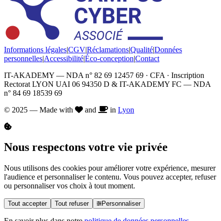
Informations légales
|
CGV
|
Réclamations
|
Qualité
|
Données
personnelles
|
Accessibilité
|
Éco-conception
|
Contact
IT-AKADEMY — NDA n° 82 69 12457 69 · CFA · Inscription
Rectorat LYON UAI 06 94350 D & IT-AKADEMY FC — NDA
n° 84 69 18539 69
© 2025 — Made with
and
in
Lyon
Nous respectons votre vie privée
Nous utilisons des cookies pour améliorer votre expérience, mesurer
l'audience et personnaliser le contenu. Vous pouvez accepter, refuser
ou personnaliser vos choix à tout moment.
Tout accepter
Tout refuser
Personnaliser
En savoir plus dans notre
politique de données personnelles
.